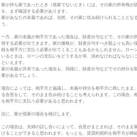
家が持ち家であったとき（借家でないとき）には、その家の所有権が
を、まず確認する必要があります。
家があなたの名義であれば、当然、その家に住み続けられることとな
う。
一方、家の名義が相手方であった場合は、財産分与などで、その家の
得する必要が出てきます。家の価格が、財産分与すべき額よりも高い
銭を相手方に支払う必要が出てくることもあるかもしれません。ロー
いるときは、ローンの支払いをどうするか等、決めなければならない
といえます。
家の名義が共有であった場合も、同様に、財産分与などでその持分を
要があるでしょう。
場合によっては、相手方と協議し、名義や持分を相手方に残したまま
る合意をして、そのまま住み続けることも考えられます。この場合、
を相手方に支払う必要があると思われます。
次に、家が借家の場合を検討します。
この場合は、夫婦の話し合いによって、合意がまとまれば、そのまま
けることができると思われます。もっとも、賃貸約契約を相手方が締