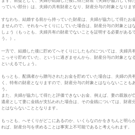
まず、前提として、夫婦が結婚した後に得た財産（夫婦が協力して得
っていい部分）は、夫婦の共有財産となり、財産分与の対象となりま
すなわち、結婚する前から持っていた財産は、夫婦が協力して得たお
ませんので、それをへそくりにしていた場合は、財産分与の対象とは
しょう（もっとも、夫婦共有の財産でないことを証明する必要がある
う。）。
一方で、結婚した後に貯めてへそくりにしたものについては、夫婦共
こっそり貯めていた、というに過ぎませんから、財産分与の対象とな
といえるでしょう。
もっとも、配偶者から贈与されたお金を貯めていた場合は、夫婦の共
く、特有の財産となりますので、財産分与の対象とはならないことも
う。
また、夫婦が協力して得たと評価できないお金、例えば、妻の親族が
遺産として妻に金銭が支払われた場合は、その金銭については、財産
とはならないこととなります。
もっとも、へそくりがどこにあるのか、いくらなのかをきちんと明ら
れば、財産分与を求めることは事実上不可能であると考えられます。