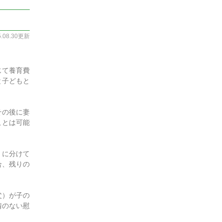
5.08.30更新
じて養育費
と子どもと
その後に妻
ことは可能
）に分けて
合、残りの
父）が子の
情のない慰