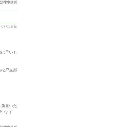
法律事務所
5.09.01更新
のは早いも
会松戸支部
以前書いた
思います