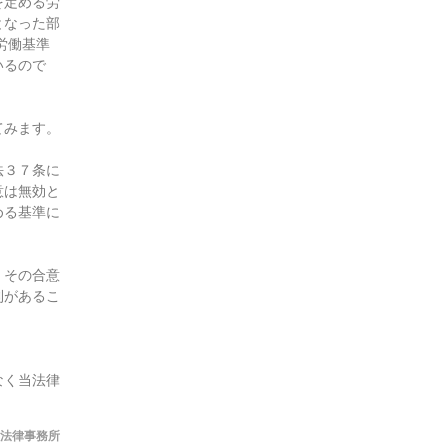
を定める労
となった部
労働基準
いるので
てみます。
法３７条に
意は無効と
める基準に
、その合意
利があるこ
なく当法律
法律事務所