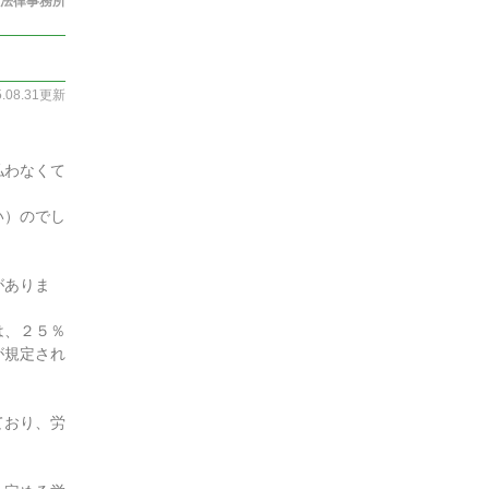
法律事務所
5.08.31更新
払わなくて
い）のでし
がありま
は、２５％
が規定され
ており、労