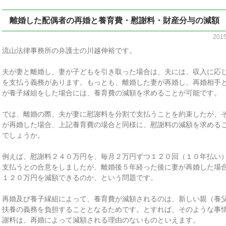
離婚した配偶者の再婚と養育費・慰謝料・財産分与の減額
201
流山法律事務所の弁護士の川越伸裕です。
夫が妻と離婚し、妻が子どもを引き取った場合は、夫には、収入に応
を支払う義務があります。もっとも、離婚した妻が再婚し、再婚相手
が養子縁組をした場合には、養育費の減額を求めることが可能です。
では、離婚の際、夫が妻に慰謝料を分割で支払うことを約束したが、
が再婚した場合、上記養育費の場合と同様に、慰謝料の減額を求める
でしょうか。
例えば、慰謝料２４０万円を、毎月２万円ずつ１２０回（１０年払い
支払うとの合意をしましたが、離婚後５年経った後に妻が再婚した場
１２０万円を減額できるのか、という問題です。
再婚及び養子縁組によって、養育費が減額されるのは、新しい親（養
扶養の義務を負担することとなるためです。とすれば、そのような事
謝料は、再婚によって減額される理由のないものといえます。