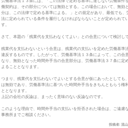
労働基準法１３条には、「この法律で定める基準に達しない労働条件
働契約は、その部分については無効とする。この場合において、無効
分は、この法律で定める基準による。 」との規定があり、最低でも、
法に定められている条件を履行しなければならないことが定められて
す。
さて、本題の「残業代を支払わなくてよい」との合意について検討し
残業代を支払わないという合意は、残業代の支払いを定めた労働基準
違反するものです。したがって、労働基準法１３条によって、この合
なり、無効となった時間外手当の合意部分は、労働基準法３７条に定
よることとなります。
つまり、残業代を支払わないでよいとする合意が仮にあったとしても
は無効であり、労働基準法に基づいた時間外手当をきちんともらう権
ととなります。
上記の会社の反論は、まったく意味のない反論なのです。
このような理由で、時間外手当の支払いを拒否された場合は、ご遠慮
事務所までご相談ください。
投稿者:
流山