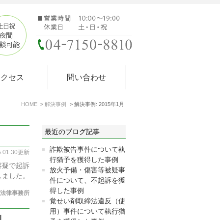
アクセス
問い合わせ
HOME
解決事例
解決事例: 2015年1月
最近のブログ記事
詐欺被告事件について執
5.01.30更新
行猶予を獲得した事例
容疑で起訴
放火予備・傷害等被疑事
しました。
件について、不起訴を獲
得した事例
法律事務所
覚せい剤取締法違反（使
用）事件について執行猶
例