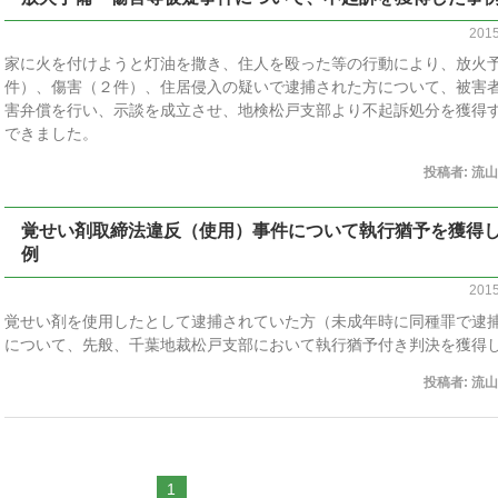
201
家に火を付けようと灯油を撒き、住人を殴った等の行動により、放火
件）、傷害（２件）、住居侵入の疑いで逮捕された方について、被害
害弁償を行い、示談を成立させ、地検松戸支部より不起訴処分を獲得
できました。
投稿者:
流山
覚せい剤取締法違反（使用）事件について執行猶予を獲得
例
201
覚せい剤を使用したとして逮捕されていた方（未成年時に同種罪で逮
について、先般、千葉地裁松戸支部において執行猶予付き判決を獲得
投稿者:
流山
1