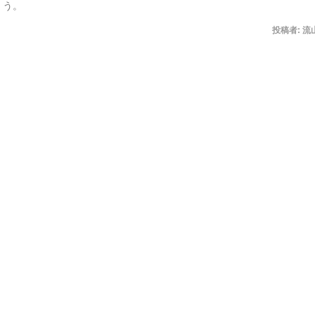
う。
投稿者:
流