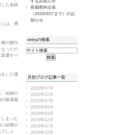
するお知らせ
渡した金銭
長期県外出張
（2020/3/27まで）のお
知らせ
きには、遡
entryの検索
一種の贈与
くなったの
に返還すべ
気をした場
月別ブログ記事一覧
2023年07月
は、結納の
2022年12月
納の返還義
2022年07月
2020年04月
2020年03月
てしまった
2019年12月
的に結婚が
2019年07月
るでしょ
2018年12月