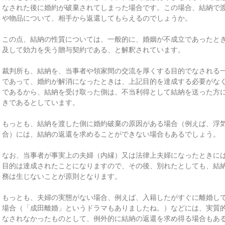
なされた後に婚約が破棄されてしまった場合です。この場合、結納で
や物品について、相手から返還してもらえるのでしょうか。
この点、結納の性質については、一般的に、婚姻が不成立であったと
及して効力を失う贈与契約である、と解釈されています。
裁判所も、結納を、当事者や領家間の交流を厚くする目的でなされる
であって、婚約が解消になったときは、上記目的を達成する必要がな
であるから、結納を受け取った側は、不当利得として結納を送った方
きであるとしています。
もっとも、結納を渡した側に婚約破棄の原因がある場合（例えば、浮
合）には、結納の返還を求めることができない場合もあるでしょう。
なお、当事者が事実上の夫婦（内縁）又は法律上夫婦になったときに
目的は達成されたことになりますので、その後、別れたとしても、結
務は生じないことが原則となります。
もっとも、夫婦の実態がない場合、例えば、入籍したがすぐに離婚し
場合（「成田離婚」というドラマもありましたね。）などには、実質
なされなかったものとして、例外的に結納の返還を求め得る場合もあ