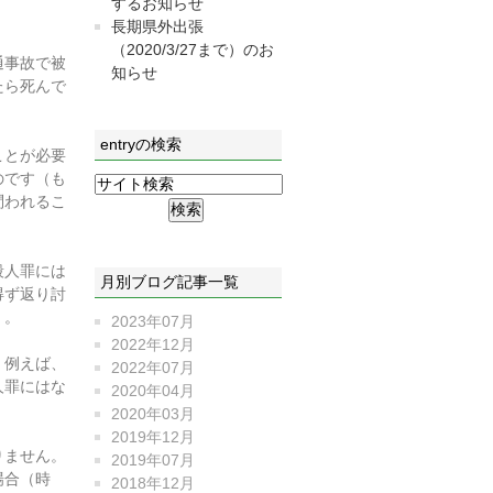
するお知らせ
長期県外出張
（2020/3/27まで）のお
通事故で被
知らせ
たら死んで
entryの検索
ことが必要
のです（も
問われるこ
殺人罪には
月別ブログ記事一覧
得ず返り討
）。
2023年07月
2022年12月
。例えば、
2022年07月
人罪にはな
2020年04月
2020年03月
2019年12月
りません。
2019年07月
場合（時
2018年12月