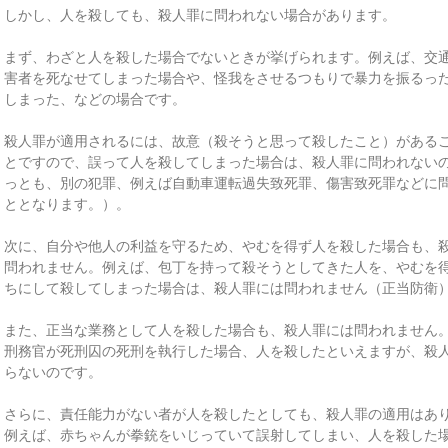
しかし、人を殺しても、殺人罪に問われない場合があります。
まず、わざと人を殺した場合でないときが挙げられます。例えば、交
害者を死なせてしまった場合や、怪我をさせるつもりで暴力を振るっ
しまった、などの場合です。
殺人罪が適用されるには、故意（殺そうと思って殺したこと）がある
とですので、誤って人を殺してしまった場合は、殺人罪に問われない
っとも、別の犯罪、例えば自動車運転過失致死罪、傷害致死罪などに
ととなります。）。
次に、自分や他人の利益を守るため、やむを得ず人を殺した場合も、
問われません。例えば、包丁を持って殺そうとしてきた人を、やむを
ちにして殺してしまった場合は、殺人罪には問われません（正当防衛
また、正当な業務として人を殺した場合も、殺人罪には問われません
刑務官が死刑囚の死刑を執行した場合、人を殺したといえますが、殺
らないのです。
さらに、責任能力がない者が人を殺したとしても、殺人罪の適用はあ
例えば、赤ちゃんが拳銃をいじっていて誤射してしまい、人を殺した