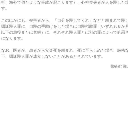
折、海外で似たような事故が起こります）、心神喪失者が人を殺した
す。
このほかにも、被害者から、「自分を殺してくれ」などと頼まれて殺
嘱託殺人罪に、自殺の手助けをした場合は自殺幇助罪（いずれも６か
以下の懲役または禁錮）に、それぞれ殺人罪とは別の罪によって処罰
になります。
なお、医者が、患者から安楽死を頼まれ、死に至らしめた場合、厳格
下、嘱託殺人罪が成立しないことがあるとされています。
投稿者:
流